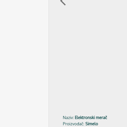
arrow_back_ios
Naziv:
Elektronski merač
Proizvođač:
Simelo