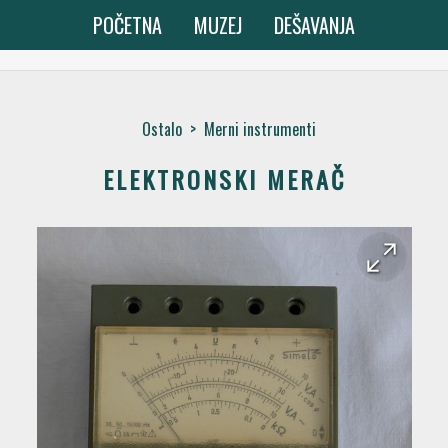
POČETNA
MUZEJ
DEŠAVANJA
Ostalo
>
Merni instrumenti
ELEKTRONSKI MERAČ
arrow_forward
arrow_back