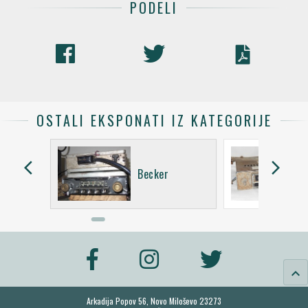
PODELI
OSTALI EKSPONATI IZ KATEGORIJE
arrow_back_ios
arrow_forward_ios
ió
Becker
keyboard_arrow_up
Arkadija Popov 56, Novo Miloševo 23273