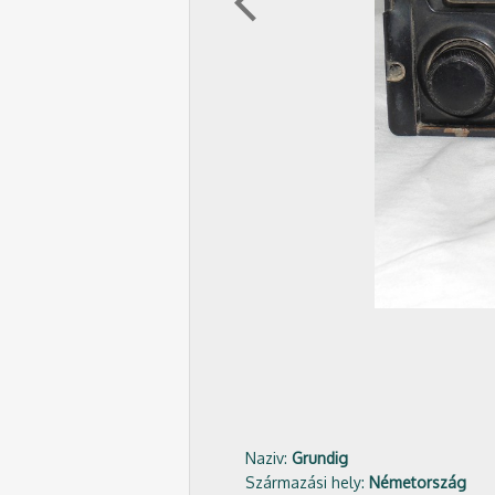
arrow_back_ios
Naziv:
Grundig
Származási hely:
Németország