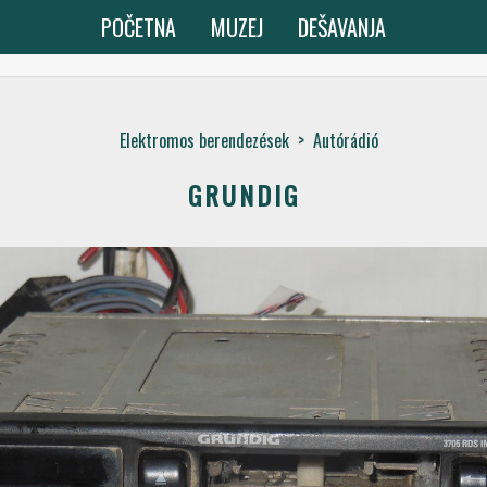
POČETNA
MUZEJ
DEŠAVANJA
Elektromos berendezések
>
Autórádió
GRUNDIG