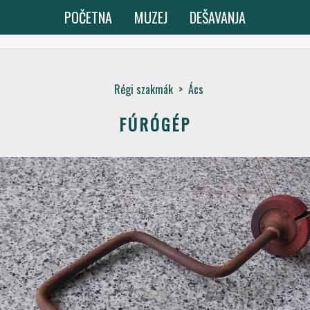
POČETNA
MUZEJ
DEŠAVANJA
Régi szakmák
>
Ács
FÚRÓGÉP