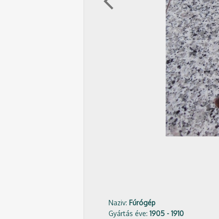
arrow_back_ios
Naziv:
Fúrógép
Gyártás éve:
1905 - 1910