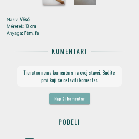
Naziv:
Véső
Méretek:
13 cm
Anyaga:
Fém, fa
KOMENTARI
Trenutno nema komentara na ovoj stavci. Budite 
prvi koji će ostaviti komentar.
Napiši komentar
PODELI