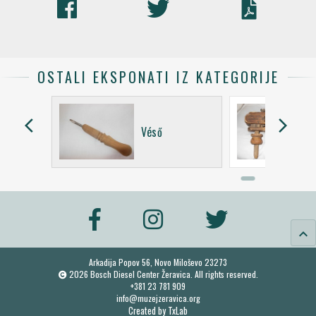
OSTALI EKSPONATI IZ KATEGORIJE
arrow_back_ios
arrow_forward_ios
Véső
keyboard_arrow_up
Arkadija Popov 56, Novo Miloševo 23273
2026 Bosch Diesel Center Žeravica. All rights reserved.
+381 23 781 909
info@muzejzeravica.org
Created by
TxLab