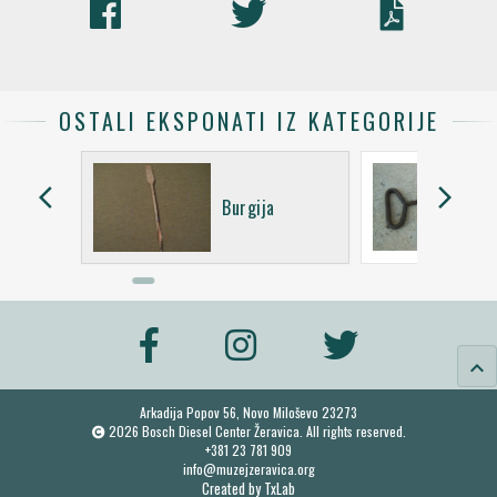
OSTALI EKSPONATI IZ KATEGORIJE
arrow_back_ios
arrow_forward_ios
Burgija
keyboard_arrow_up
Arkadija Popov 56, Novo Miloševo 23273
2026 Bosch Diesel Center Žeravica. All rights reserved.
+381 23 781 909
info@muzejzeravica.org
Created by
TxLab