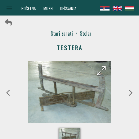
menu
POČETNA
MUZEJ
DEŠAVANJA
Stari zanati
>
Stolar
TESTERA
arrow_forward
arrow_back
arrow_back_ios
arrow_forward_ios