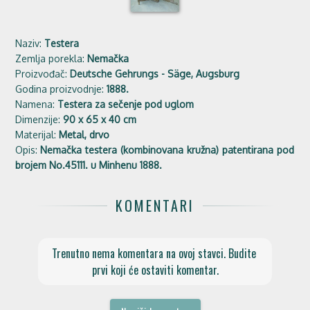
Naziv:
Testera
Zemlja porekla:
Nemačka
Proizvođač:
Deutsche Gehrungs - Säge, Augsburg
Godina proizvodnje:
1888.
Namena:
Testera za sečenje pod uglom
Dimenzije:
90 x 65 x 40 cm
Materijal:
Metal, drvo
Opis:
Nemačka testera (kombinovana kružna) patentirana pod
brojem No.45111. u Minhenu 1888.
KOMENTARI
Trenutno nema komentara na ovoj stavci. Budite 
prvi koji će ostaviti komentar.