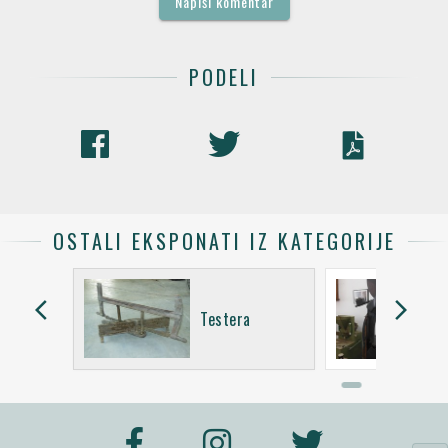
Napiši komentar
PODELI
OSTALI EKSPONATI IZ KATEGORIJE
arrow_back_ios
arrow_forward_ios
Testera