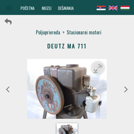
menu
POČETNA
MUZEJ
DEŠAVANJA
Poljoprivreda
>
Stacionarni motori
DEUTZ MA 711
arrow_forward
arrow_back
arrow_back_ios
arrow_forward_ios