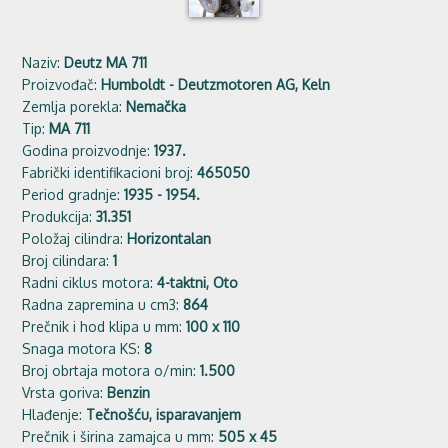
Naziv:
Deutz MA 711
Proizvođač:
Humboldt - Deutzmotoren AG, Keln
Zemlja porekla:
Nemačka
Tip:
MA 711
Godina proizvodnje:
1937.
Fabrički identifikacioni broj:
465050
Period gradnje:
1935 - 1954.
Produkcija:
31.351
Položaj cilindra:
Horizontalan
Broj cilindara:
1
Radni ciklus motora:
4-taktni, Oto
Radna zapremina u cm3:
864
Prečnik i hod klipa u mm:
100 x 110
Snaga motora KS:
8
Broj obrtaja motora o/min:
1.500
Vrsta goriva:
Benzin
Hlađenje:
Tečnošću, isparavanjem
Prečnik i širina zamajca u mm:
505 x 45