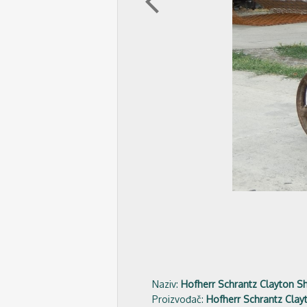
arrow_back_ios
Naziv:
Hofherr Schrantz Clayton S
Proizvođač:
Hofherr Schrantz Clay