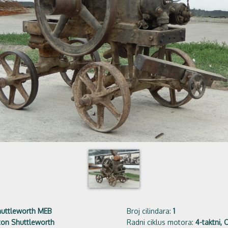
huttleworth MEB
Broj cilindara:
1
ton Shuttleworth
Radni ciklus motora:
4-taktni, 