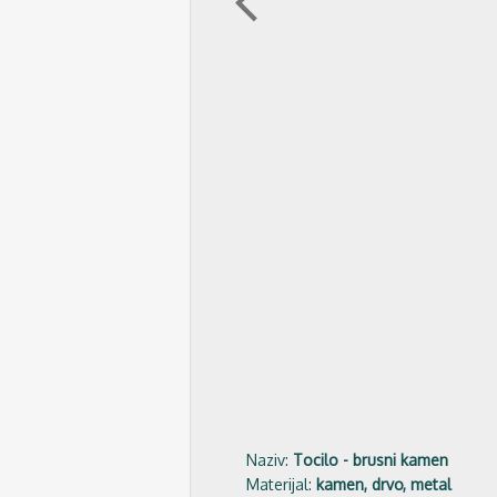
arrow_back_ios
Naziv:
Tocilo - brusni kamen
Materijal:
kamen, drvo, metal