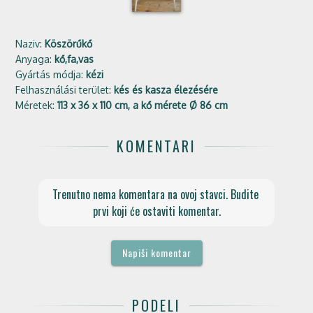
Naziv:
Köszörűkő
Anyaga:
kő,fa,vas
Gyártás módja:
kézi
Felhasználási terület:
kés és kasza élezésére
Méretek:
113 x 36 x 110 cm, a kő mérete Ø 86 cm
KOMENTARI
Trenutno nema komentara na ovoj stavci. Budite 
prvi koji će ostaviti komentar.
Napiši komentar
PODELI