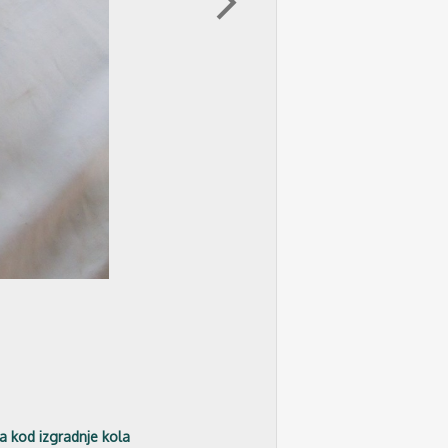
arrow_forward_ios
va kod izgradnje kola