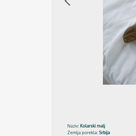
arrow_back_ios
Naziv:
Kolarski malj
Zemlja porekla:
Srbija