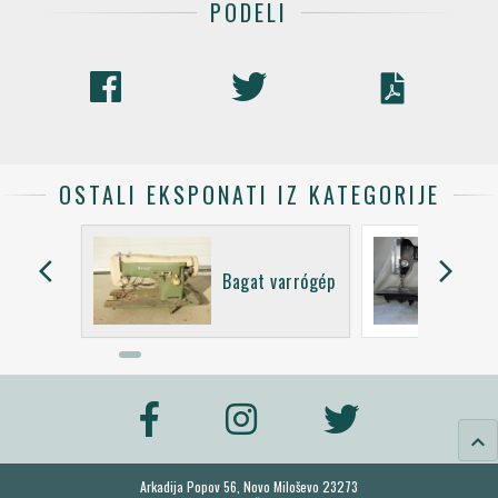
PODELI
OSTALI EKSPONATI IZ KATEGORIJE
arrow_back_ios
arrow_forward_ios
Bagat varrógép
keyboard_arrow_up
Arkadija Popov 56, Novo Miloševo 23273