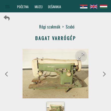
menu
POČETNA
MUZEJ
DEŠAVANJA
Régi szakmák
>
Szabó
BAGAT VARRÓGÉP
arrow_forward
arrow_back
arrow_back_ios
arrow_forward_ios