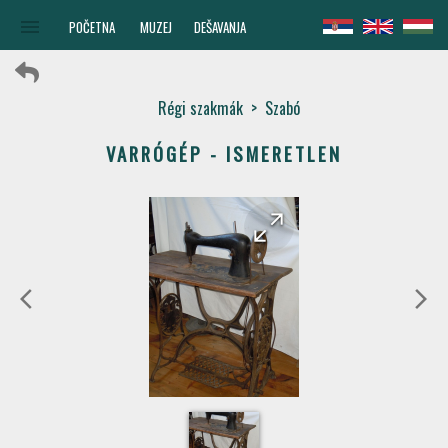
menu
POČETNA
MUZEJ
DEŠAVANJA
Régi szakmák
>
Szabó
VARRÓGÉP - ISMERETLEN
arrow_forward
arrow_back
arrow_back_ios
arrow_forward_ios