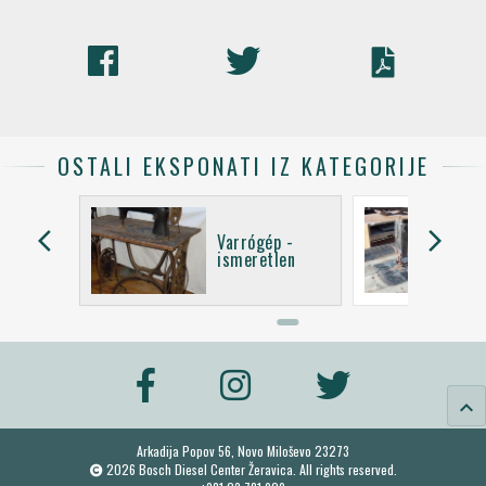
OSTALI EKSPONATI IZ KATEGORIJE
arrow_back_ios
arrow_forward_ios
Varrógép -
ép
ismeretlen
keyboard_arrow_up
Arkadija Popov 56, Novo Miloševo 23273
2026 Bosch Diesel Center Žeravica. All rights reserved.