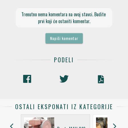
Trenutno nema komentara na ovoj stavci. Budite 
prvi koji će ostaviti komentar.
Napiši komentar
PODELI
OSTALI EKSPONATI IZ KATEGORIJE
arrow_back_ios
arrow_forward_ios