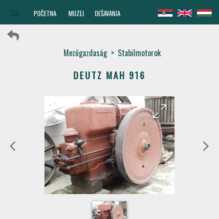
menu
POČETNA
MUZEJ
DEŠAVANJA
Mezőgazdaság
>
Stabilmotorok
DEUTZ MAH 916
arrow_forward
arrow_back
arrow_back_ios
arrow_forward_ios