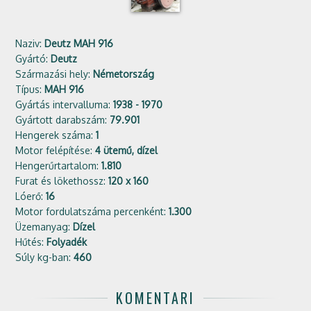
Naziv:
Deutz MAH 916
Gyártó:
Deutz
Származási hely:
Németország
Típus:
MAH 916
Gyártás intervalluma:
1938 - 1970
Gyártott darabszám:
79.901
Hengerek száma:
1
Motor felépítése:
4 ütemű, dízel
Hengerűrtartalom:
1.810
Furat és lökethossz:
120 x 160
Lóerő:
16
Motor fordulatszáma percenként:
1.300
Üzemanyag:
Dízel
Hűtés:
Folyadék
Súly kg-ban:
460
KOMENTARI