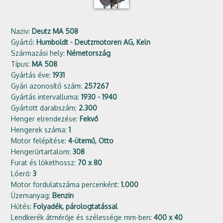
Naziv:
Deutz MA 508
Gyártó:
Humboldt - Deutzmotoren AG, Keln
Származási hely:
Németország
Típus:
MA 508
Gyártás éve:
1931
Gyári azonosító szám:
257267
Gyártás intervalluma:
1930 - 1940
Gyártott darabszám:
2.300
Henger elrendezése:
Fekvő
Hengerek száma:
1
Motor felépítése:
4-ütemű, Otto
Hengerűrtartalom:
308
Furat és lökethossz:
70 x 80
Lóerő:
3
Motor fordulatszáma percenként:
1.000
Üzemanyag:
Benzin
Hűtés:
Folyadék, párologtatással
Lendkerék átmérője és szélessége mm-ben:
400 x 40