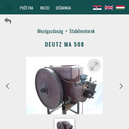
menu
POČETNA
MUZEJ
DEŠAVANJA
Mezőgazdaság
>
Stabilmotorok
DEUTZ MA 508
arrow_forward
arrow_back
arrow_back_ios
arrow_forward_ios