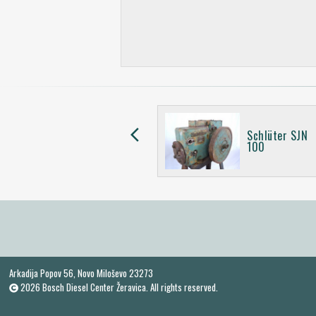
arrow_back_ios
Schlüter SJN
SACHS Stamo 75
100
Arkadija Popov 56, Novo Miloševo 23273
2026 Bosch Diesel Center Žeravica. All rights reserved.