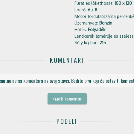
Furat és lökethossz:
100 x 120
Lóerő:
6 / 8
Motor fordulatszáma percenk
Üzemanyag:
Benzin
Hűtés:
Folyadék
Lendkerék átmérője és széle
Súly kg-ban:
215
KOMENTARI
enutno nema komentara na ovoj stavci. Budite prvi koji će ostaviti koment
Napiši komentar
PODELI