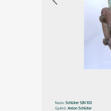
arrow_back_ios
Naziv:
Schlüter SJN 100
Gyártó:
Anton Schlüter