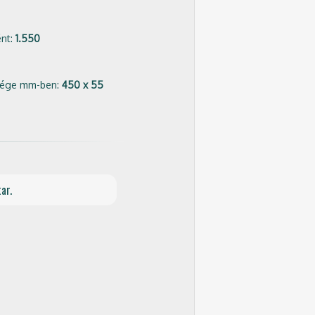
ént:
1.550
ssége mm-ben:
450 x 55
ar.