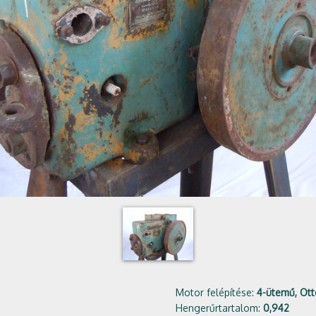
Motor felépítése:
4-ütemű, Ott
Hengerűrtartalom:
0,942