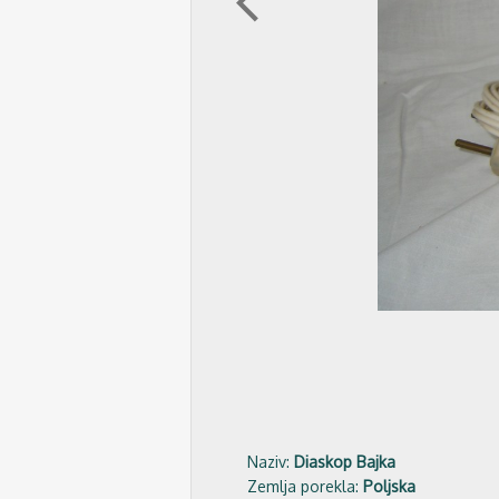
arrow_back_ios
Naziv:
Diaskop Bajka
Zemlja porekla:
Poljska