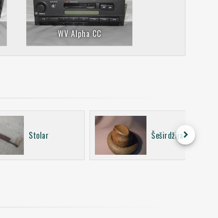
WV Alpha CC
keyboard_arrow_right
Stolar
Šeširdžija