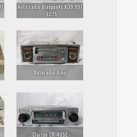
91
Auto radio Blaupunkt KDB 991
- 8075
Autoradio Aiko
Clarion CR 405E