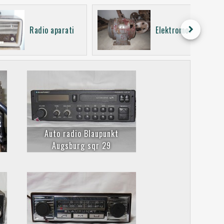
keyboard_arrow_right
Radio aparati
Elektromotori
Auto radio Blaupunkt
Augsburg sqr 29