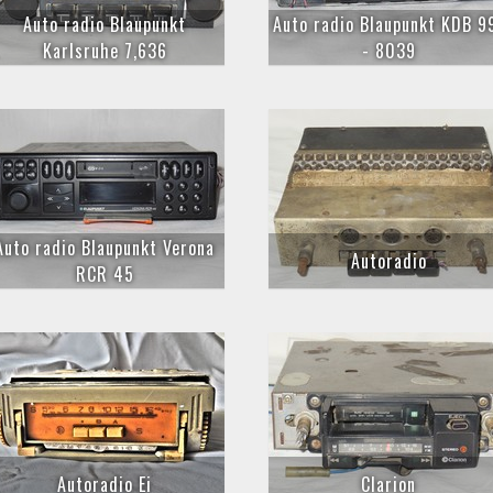
Auto radio Blaupunkt
Auto radio Blaupunkt KDB 9
Karlsruhe 7,636
- 8039
Auto radio Blaupunkt Verona
Autoradio
RCR 45
Autoradio Ei
Clarion