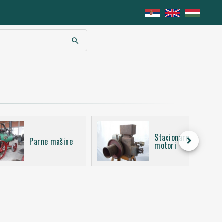
search
Stacionarni
keyboard_arrow_right
Parne mašine
motori