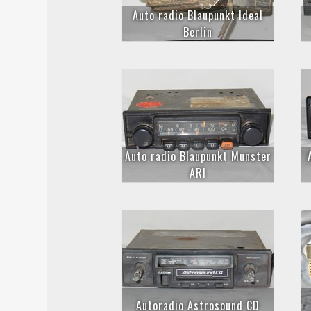
Auto radio Blaupunkt Ideal
Berlin
Auto radio Blaupunkt Munster
ARI
Autoradio Astrosound CD