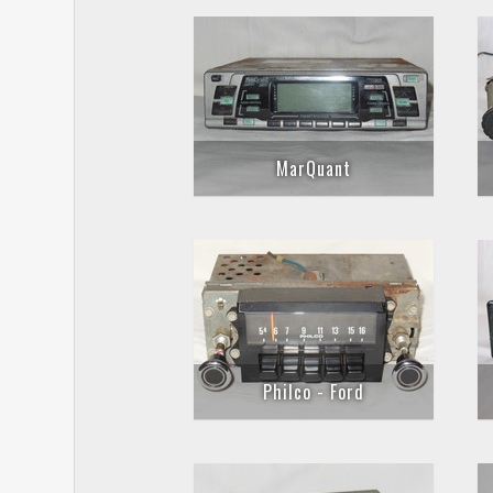
MarQuant
Philco - Ford