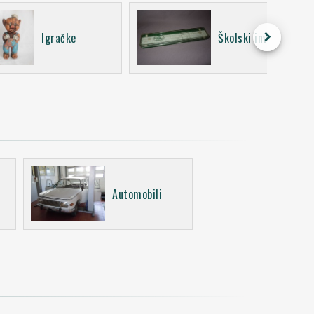
keyboard_arrow_right
Igračke
Školski inventar
Automobili