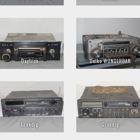
Daytron
Delko WONDERBAR
Grundig
Grundig