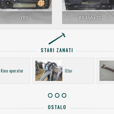
VDO
WV Alpha CC
STARI ZANATI
Kino operater
Užar
OSTALO