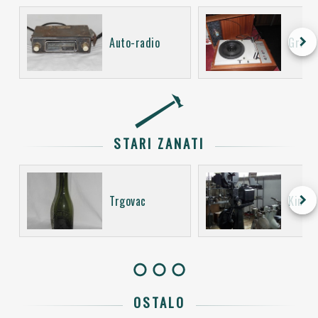
keyboard_arrow_right
Auto-radio
Gramo
STARI ZANATI
keyboard_arrow_right
Trgovac
Kino o
OSTALO