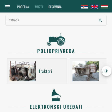
menu
POČETNA
MUZEJ
DEŠAVANJA
search
Pretraga
POLJOPRIVREDA
keyboard_arrow_right
Traktori
Vršali
ELEKTRONSKI UREĐAJI