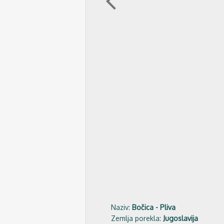
arrow_back_ios
Naziv:
Bočica - Pliva
Zemlja porekla:
Jugoslavija