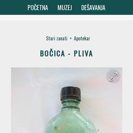
POČETNA
MUZEJ
DEŠAVANJA
Stari zanati
>
Apotekar
BOČICA - PLIVA
arrow_forward
arrow_back