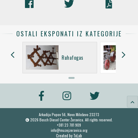
OSTALI EKSPONATI IZ KATEGORIJE
arrow_back_ios
arrow_forward_ios
gas
Ruhafogas
keyboard_arrow_up
Arkadija Popov 56, Novo Miloševo 23273
2026 Bosch Diesel Center Žeravica. All rights reserved.
+381 23 781 909
info@muzejzeravica.org
Created by
TxLab