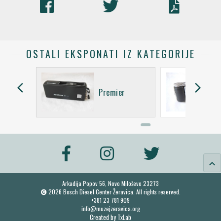
OSTALI EKSPONATI IZ KATEGORIJE
arrow_back_ios
arrow_forward_ios
a TTL
Premier
keyboard_arrow_up
Arkadija Popov 56, Novo Miloševo 23273
2026 Bosch Diesel Center Žeravica. All rights reserved.
+381 23 781 909
info@muzejzeravica.org
Created by
TxLab