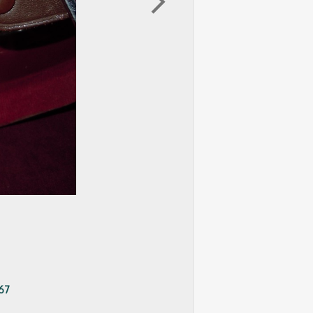
arrow_forward_ios
967