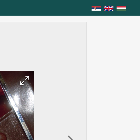
arrow_forward
arrow_back