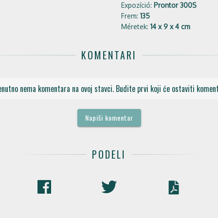
Expozíció:
Prontor 300S
Frem:
135
Méretek:
14 x 9 x 4 cm
KOMENTARI
enutno nema komentara na ovoj stavci. Budite prvi koji će ostaviti koment
Napiši komentar
PODELI