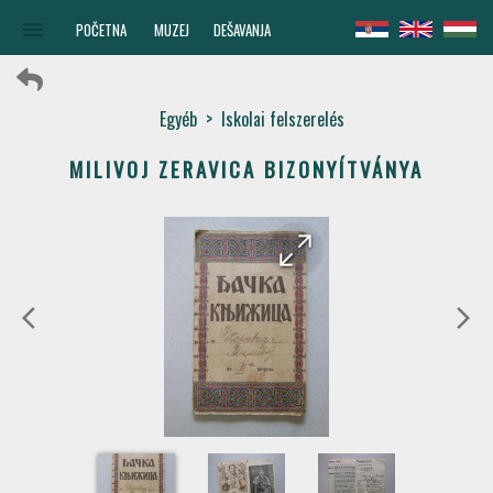
menu
POČETNA
MUZEJ
DEŠAVANJA
Egyéb
>
Iskolai felszerelés
MILIVOJ ZERAVICA BIZONYÍTVÁNYA
arrow_forward
arrow_back
arrow_back_ios
arrow_forward_ios