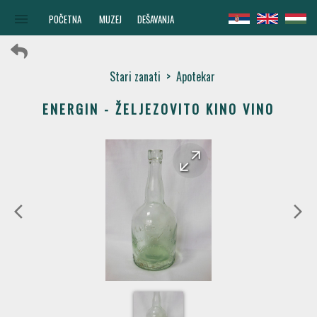
menu
POČETNA
MUZEJ
DEŠAVANJA
Stari zanati
>
Apotekar
ENERGIN - ŽELJEZOVITO KINO VINO
arrow_forward
arrow_back
arrow_back_ios
arrow_forward_ios