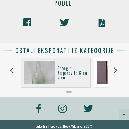
PODELI
OSTALI EKSPONATI IZ KATEGORIJE
Energin -
arrow_back_ios
arrow_forward_ios
 slano
željezovito Kino
vino
keyboard_arrow_up
Arkadija Popov 56, Novo Miloševo 23273