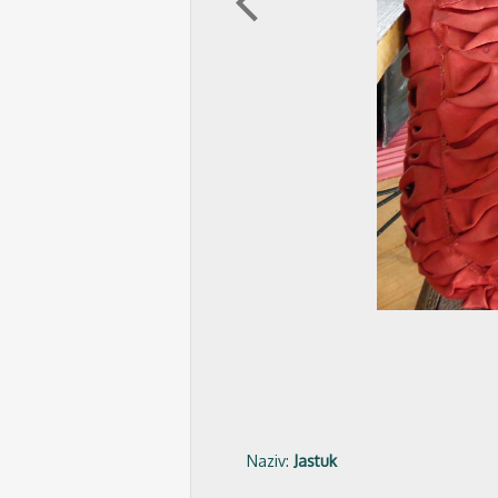
arrow_back_ios
Naziv:
Jastuk