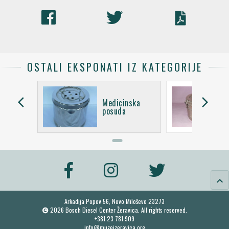
OSTALI EKSPONATI IZ KATEGORIJE
arrow_back_ios
arrow_forward_ios
za optička
Medicinska
posuda
keyboard_arrow_up
Arkadija Popov 56, Novo Miloševo 23273
2026 Bosch Diesel Center Žeravica. All rights reserved.
+381 23 781 909
info@muzejzeravica.org