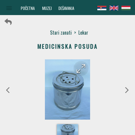
menu
POČETNA
MUZEJ
DEŠAVANJA
Stari zanati
>
Lekar
MEDICINSKA POSUDA
arrow_forward
arrow_back
arrow_back_ios
arrow_forward_ios