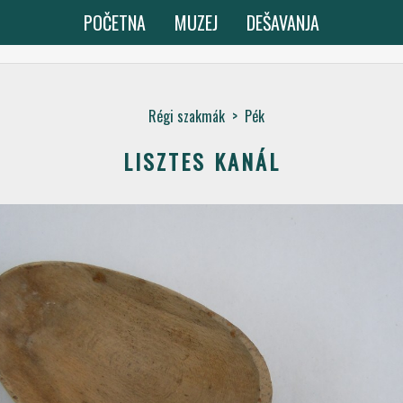
POČETNA
MUZEJ
DEŠAVANJA
Régi szakmák
>
Pék
LISZTES KANÁL