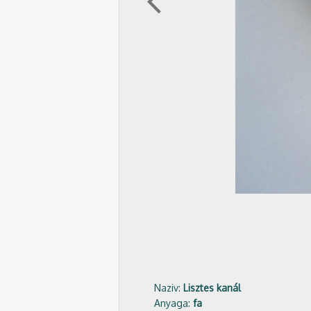
arrow_back_ios
Naziv:
Lisztes kanál
Anyaga:
fa