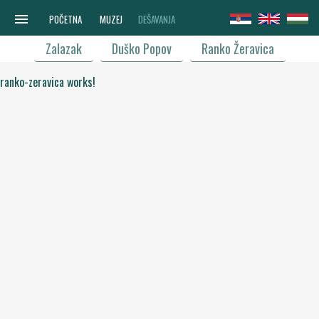
menu
POČETNA
MUZEJ
DEŠAVANJA
Zalazak
Duško Popov
Ranko Žeravica
ranko-zeravica works!